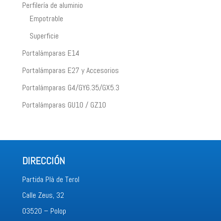
Perfilería de aluminio
Empotrable
Superficie
Portalámparas E14
Portalámparas E27 y Accesorios
Portalámparas G4/GY6.35/GX5.3
Portalámparas GU10 / GZ10
DIRECCIÓN
Partida Plà de Terol
Calle Zeus, 32
03520 – Polop