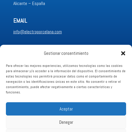
Alicante – España
EMAIL
info@electroporcelana.com
LLÁMANOS
Gestionar consentimiento
+34 96689 62 88
Para ofrecer las mejores experiencias, utilizamos tecnologías como las cookies
para almacenar y/o acceder a la información del dispositivo. El consentimiento de
estas tecnologías nos permitirá procesar datos como el comportamiento de
Aviso legal
navegación o las identificaciones únicas en este sitio. No consentir o retirar el
consentimiento, puede afectar negativamente a ciertas características y
funciones.
Política de Privacidad
Aceptar
Política de Cookies
Denegar