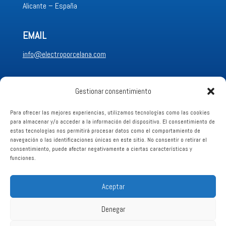
Alicante – España
EMAIL
info@electroporcelana.com
LLÁMANOS
Gestionar consentimiento
+34 96689 62 88
Para ofrecer las mejores experiencias, utilizamos tecnologías como las cookies
para almacenar y/o acceder a la información del dispositivo. El consentimiento de
estas tecnologías nos permitirá procesar datos como el comportamiento de
Aviso legal
navegación o las identificaciones únicas en este sitio. No consentir o retirar el
consentimiento, puede afectar negativamente a ciertas características y
funciones.
Política de Privacidad
Aceptar
Política de Cookies
Denegar