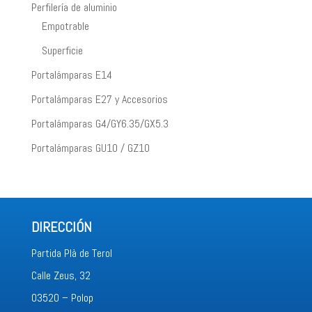
Perfilería de aluminio
Empotrable
Superficie
Portalámparas E14
Portalámparas E27 y Accesorios
Portalámparas G4/GY6.35/GX5.3
Portalámparas GU10 / GZ10
DIRECCIÓN
Partida Plà de Terol
Calle Zeus, 32
03520 – Polop