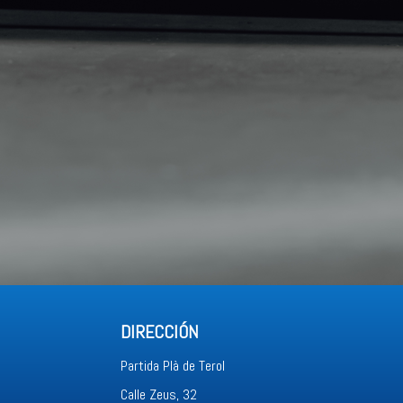
DIRECCIÓN
Partida Plà de Terol
Calle Zeus, 32