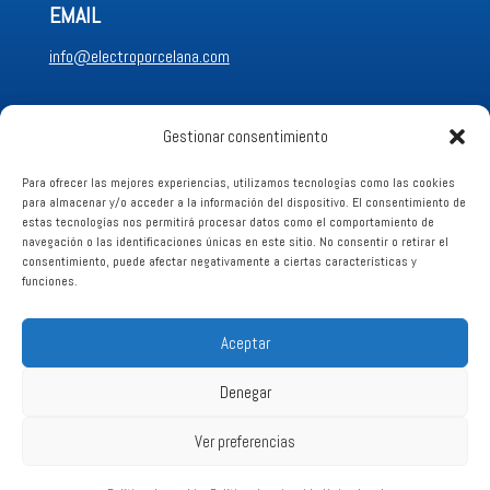
EMAIL
info@electroporcelana.com
LLÁMANOS
Gestionar consentimiento
+34 96689 62 88
Para ofrecer las mejores experiencias, utilizamos tecnologías como las cookies
para almacenar y/o acceder a la información del dispositivo. El consentimiento de
estas tecnologías nos permitirá procesar datos como el comportamiento de
Aviso legal
navegación o las identificaciones únicas en este sitio. No consentir o retirar el
consentimiento, puede afectar negativamente a ciertas características y
funciones.
Política de Privacidad
Aceptar
Política de Cookies
Denegar
Ver preferencias
(C) 2026 ELECTROPORCELANA - Diseñado por FREE
COMPUTERS, S.L.