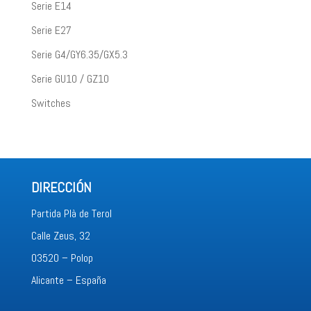
Serie E14
Serie E27
Serie G4/GY6.35/GX5.3
Serie GU10 / GZ10
Switches
DIRECCIÓN
Partida Plà de Terol
Calle Zeus, 32
03520 – Polop
Alicante – España